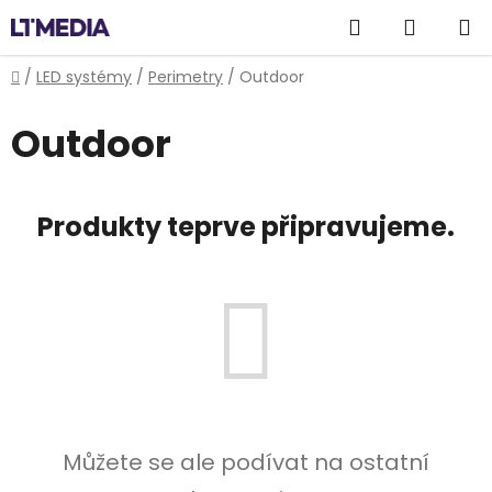
Přejít
Hledat
NÁKUP
na
obsah
KOŠÍK
Domů
/
LED systémy
/
Perimetry
/
Outdoor
Outdoor
Produkty teprve připravujeme.
Můžete se ale podívat na ostatní