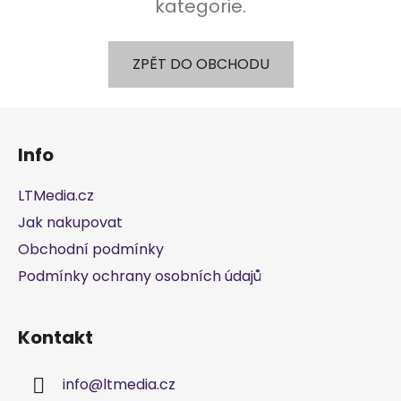
kategorie.
ZPĚT DO OBCHODU
Z
á
Info
p
a
LTMedia.cz
t
Jak nakupovat
í
Obchodní podmínky
Podmínky ochrany osobních údajů
Kontakt
info
@
ltmedia.cz