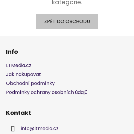
kategorie.
ZPĚT DO OBCHODU
Z
á
Info
p
a
LTMedia.cz
t
Jak nakupovat
í
Obchodní podmínky
Podmínky ochrany osobních údajů
Kontakt
info
@
ltmedia.cz