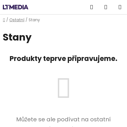
Přejít
Hledat
NÁKUP
na
obsah
KOŠÍK
Domů
/
Ostatní
/
Stany
Stany
Produkty teprve připravujeme.
Můžete se ale podívat na ostatní