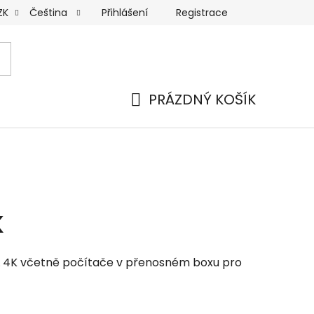
Přihlášení
Registrace
ZK
Čeština
PRÁZDNÝ KOŠÍK
NÁKUPNÍ
KOŠÍK
K
RL 4K včetně počítače v přenosném boxu pro