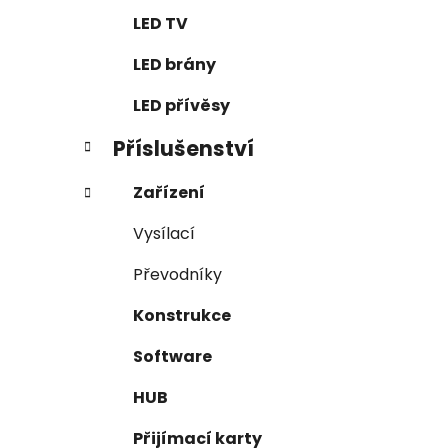
n
e
n
LED TV
í
LED brány
p
a
LED přívěsy
n
Příslušenství
e
l
Zařízení
Vysílací
Převodníky
Konstrukce
Software
HUB
Přijímací karty