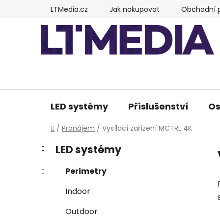
Přejít
LTMedia.cz
Jak nakupovat
Obchodní 
na
obsah
LED systémy
Příslušenství
Os
Domů
/
Pronájem
/
Vysílací zařízení MCTRL 4K
P
K
Přeskočit
LED systémy
a
kategorie
o
t
s
Perimetry
e
t
g
Indoor
r
o
a
r
Outdoor
i