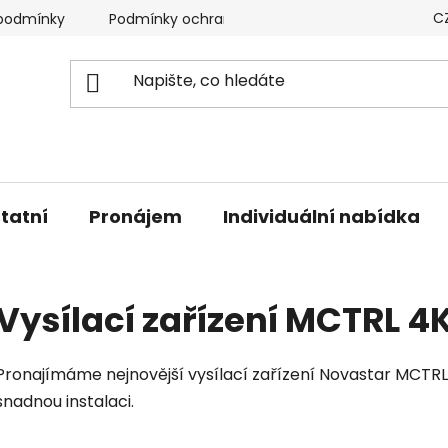
C
podmínky
Podmínky ochrany osobních údajů
tatní
Pronájem
Individuální nabídka
Vysílací zařízení MCTRL 4
Pronajímáme nejnovější vysílací zařízení Novastar MCT
snadnou instalaci.