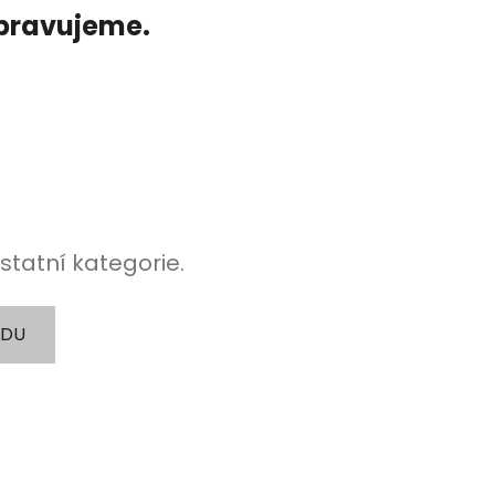
ipravujeme.
statní kategorie.
ODU