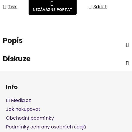
Tisk
Sdílet
Popis
Diskuze
Z
á
Info
p
a
LTMedia.cz
t
Jak nakupovat
í
Obchodní podmínky
Podmínky ochrany osobních údajů