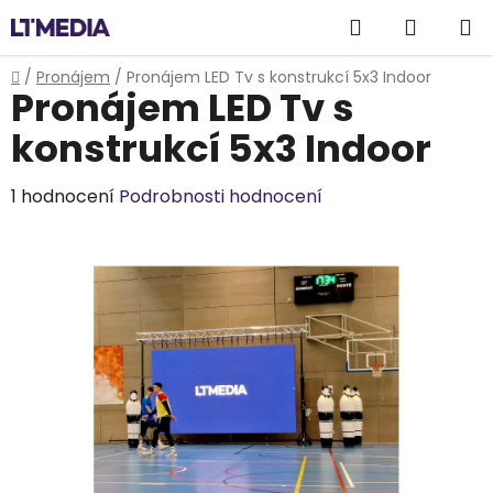
Přejít
Hledat
NÁKUP
na
obsah
KOŠÍK
Domů
/
Pronájem
/
Pronájem LED Tv s konstrukcí 5x3 Indoor
Pronájem LED Tv s
konstrukcí 5x3 Indoor
Průměrné
1 hodnocení
Podrobnosti hodnocení
hodnocení
produktu
je
5,0
z
5
hvězdiček.