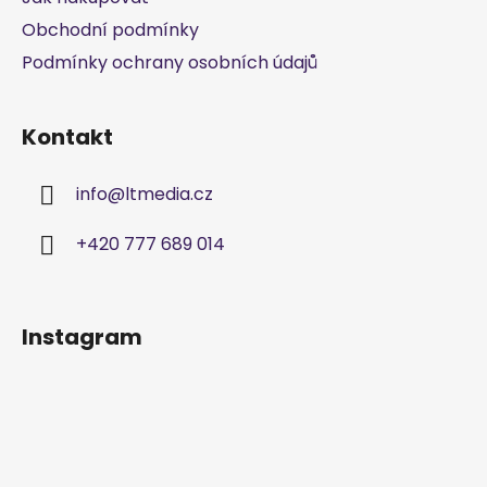
í
Obchodní podmínky
Podmínky ochrany osobních údajů
Kontakt
info
@
ltmedia.cz
+420 777 689 014
Instagram