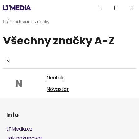
Přejít
Hledat
NÁKUP
na
obsah
KOŠÍK
Domů
/
Prodávané značky
Všechny značky A-Z
N
Neutrik
N
Novastar
Z
á
Info
p
a
LTMedia.cz
t
Jak nakupovat