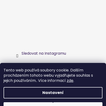
Sledovat na Instagramu
Nákupní košík
Tento web používá soubory cookie. Dalším
procházením tohoto webu vyjadřujete souhlas s
jejich používáním.. Více informací
zde
.
0
KS /
0 KČ
Nastavení
Vytvořil Shoptet