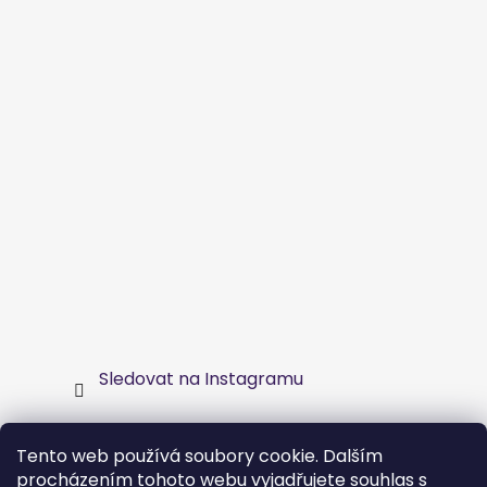
Sledovat na Instagramu
Nákupní košík
Tento web používá soubory cookie. Dalším
procházením tohoto webu vyjadřujete souhlas s