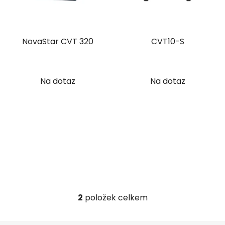
s
r
p
o
r
d
NovaStar CVT 320
CVT10-S
o
u
d
k
u
t
k
Na dotaz
Na dotaz
ů
t
ů
2
položek celkem
O
v
l