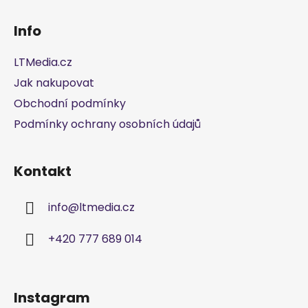
Z
á
á
d
Info
p
a
a
c
LTMedia.cz
t
í
Jak nakupovat
í
p
Obchodní podmínky
r
v
Podmínky ochrany osobních údajů
k
y
v
Kontakt
ý
p
info
@
ltmedia.cz
i
s
+420 777 689 014
u
Instagram