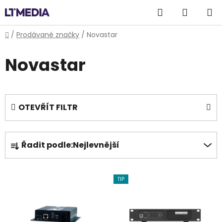
Přejít
Hledat
NÁKUP
na
obsah
KOŠÍK
Domů
/
Prodávané značky
/
Novastar
Novastar
OTEVŘÍT FILTR
Ř
Řadit podle:
Nejlevnější
a
z
V
e
TIP
ý
n
p
í
i
p